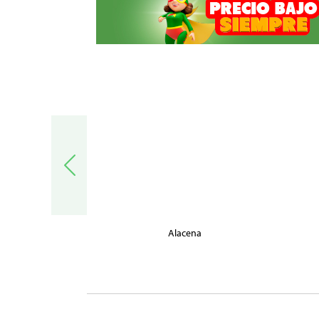
trónica
Alacena