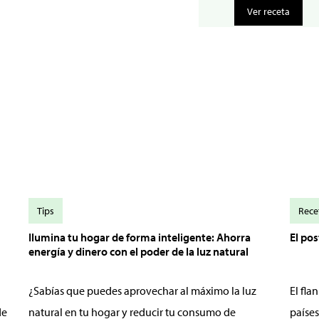
Ver receta
Tips
Rece
Ilumina tu hogar de forma inteligente: Ahorra
El po
energía y dinero con el poder de la luz natural
¿Sabías que puedes aprovechar al máximo la luz
El fl
de
natural en tu hogar y reducir tu consumo de
países