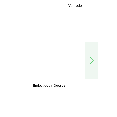
Ver todo
Embutidos y Quesos
Carnes, Pe