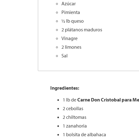
Azúcar
Pimienta
½ lb queso
2 plátanos maduros
Vinagre
2 limones
Sal
Ingredientes:
1 lb de
Carne Don
Cristobal
para Me
2 cebollas
2 chiltomas
1 zanahoria
1 bolsita de albahaca