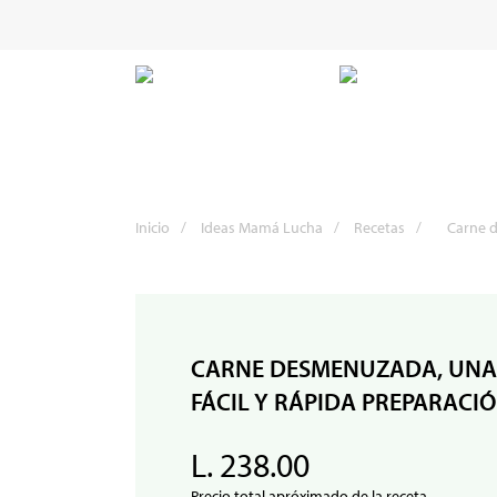
Inicio
/
Ideas Mamá Lucha
/
Recetas
/
Carne d
CARNE DESMENUZADA, UNA 
FÁCIL Y RÁPIDA PREPARACI
L. 238.00
Precio total apróximado de la receta