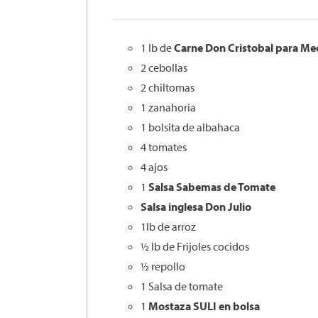
1 lb de
Carne Don
Cristobal
para Mec
2 cebollas
2 chiltomas
1 zanahoria
1 bolsita de albahaca
4 tomates
4 ajos
1
Salsa
Sabemas
de Tomate
Salsa inglesa Don Julio
1lb de arroz
½ lb de Frijoles cocidos
½ repollo
1 Salsa de tomate
1
Mostaza SULI en bolsa