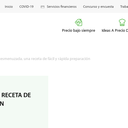
Inicio
COVID-19
Servicios financieros
Concurso y encuesta
Traba
Precio bajo siempre
Ideas A Precio
esmenuzada, una receta de fácil y rápida preparación
RECETA DE
ÓN