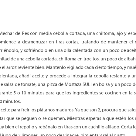
Mechar de Res con media cebolla cortada, una chiltoma, ajo y esp
omience a desmenuzar en tiras cortas, tratando de mantener el c
rriéndolo, y sofriéndolo en una olla calentada con un poco de ace
 mitad de una cebolla cortada, chiltoma en trocitos, un poco de albah
 el arroz reviente bien. Mantenlo vigilado cada cierto tiempo, y m
lentada, añadí aceite y procede a integrar la cebolla restante y u
 de salsa de tomate, una pizca de Mostaza SULI en bolsa y un poco de
ante 5 o 10 minutos para que los ingredientes se cocinen en la sa
0 minutos.
aceite para freír los plátanos maduros. Ya que son 2, procura que sal
tar que se peguen o se quemen. Mientras esperas a que estén los 
uy bien el repollo y rebánalo en tiras con un cuchillo afilado. Corta
 jugo de 2 limones, un poco de vinagre, pimienta y sal al gusto.