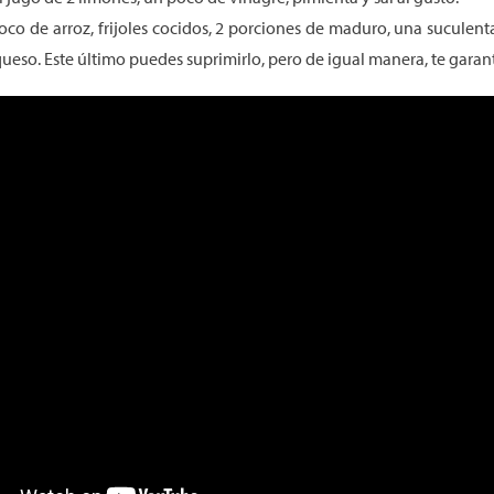
poco de arroz, frijoles cocidos, 2 porciones de maduro, una sucule
ueso. Este último puedes suprimirlo, pero de igual manera, te gar