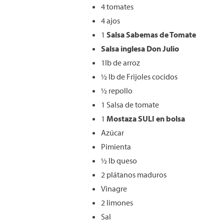
4 tomates
4 ajos
1
Salsa
Sabemas
de Tomate
Salsa inglesa Don Julio
1lb de arroz
½ lb de Frijoles cocidos
½ repollo
1 Salsa de tomate
1
Mostaza SULI en bolsa
Azúcar
Pimienta
½ lb queso
2 plátanos maduros
Vinagre
2 limones
Sal