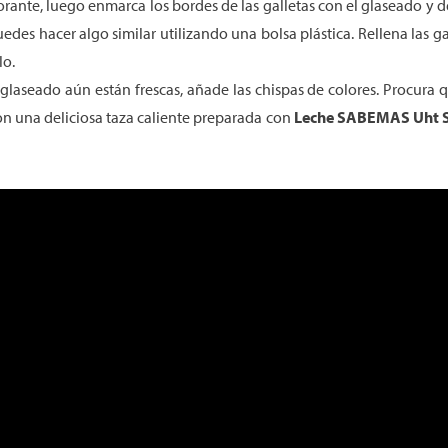
orante, luego enmarca los bordes de las galletas con el glaseado y 
es hacer algo similar utilizando una bolsa plástica. Rellena las gal
lo.
n glaseado aún están frescas, añade las chispas de colores. Procura 
n una deliciosa taza caliente preparada con
Leche SABEMAS
Uht
S