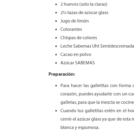
2 huevos (solo la claras)
2½ tazas de azúcar glass
Jugo de limón
Colorantes
Chispas de colores
Leche Sabemas Uht Semidescremad
Cacao en polvo
Azúcar SABEMAS
Preparación:
Para hacer las galletitas con forma
corazón, puedes ayudarte con un cuch
galletas, para que la mezcla se cocine
Cuando tus galletitas estén en el ho
cernir el azúcar glass ya que de est
blanca y espumosa.