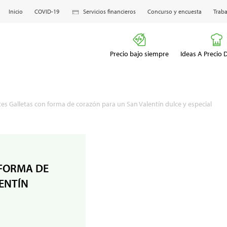
Inicio
COVID-19
Servicios financieros
Concurso y encuesta
Traba
Precio bajo siempre
Ideas A Precio
tes Galletas con forma de corazón para un San Valentín dulce y especial
 FORMA DE
ENTÍN