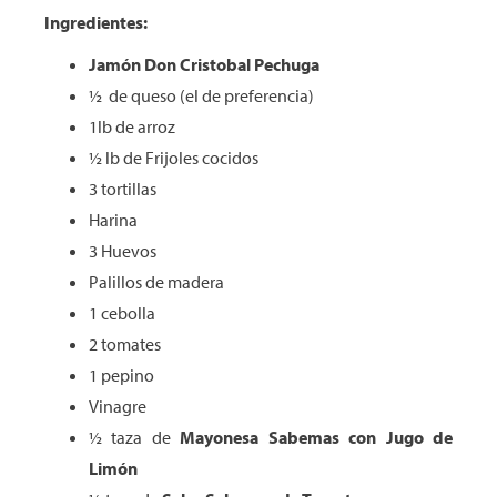
Ingredientes:
Jamón Don
Cristobal
Pechuga
½ de queso (el de preferencia)
1lb de arroz
½ lb de Frijoles cocidos
3 tortillas
Harina
3 Huevos
Palillos de madera
1 cebolla
2 tomates
1 pepino
Vinagre
½ taza de
Mayonesa
Sabemas
con Jugo de
Limón