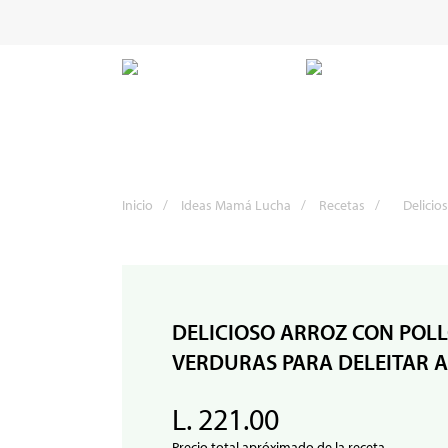
Inicio
/
Ideas Mamá Lucha
/
Recetas
/
Delicio
DELICIOSO ARROZ CON POLL
VERDURAS PARA DELEITAR A
L. 221.00
Precio total apróximado de la receta