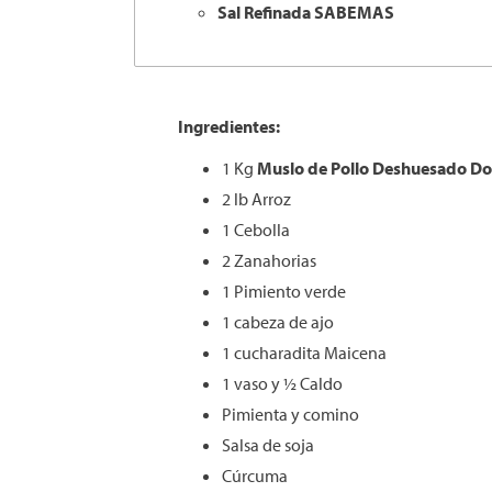
Sal Refinada SABEMAS
Ingredientes:
1 Kg
Muslo de Pollo Deshuesado D
2 lb Arroz
1 Cebolla
2 Zanahorias
1 Pimiento verde
1 cabeza de ajo
1 cucharadita Maicena
1 vaso y ½ Caldo
Pimienta y comino
Salsa de soja
Cúrcuma