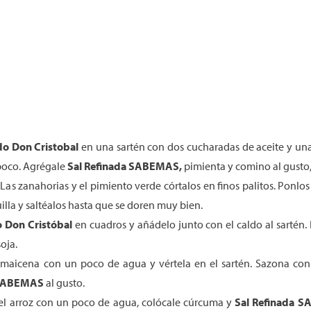
ado Don
Cristobal
en una sartén con dos cucharadas de aceite y una
 poco. Agrégale
Sal Refinada SABEMAS,
pimienta y comino al gusto, 
 Las zanahorias y el pimiento verde córtalos en finos palitos. Ponlo
lla y saltéalos hasta que se doren muy bien.
do Don
Cristóbal
en cuadros y añádelo junto con el caldo al sartén. 
oja.
la maicena con un poco de agua y vértela en el sartén. Sazona c
 SABEMAS
al gusto.
 el arroz con un poco de agua, colócale cúrcuma y
Sal Refinada 