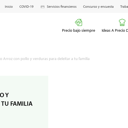
Inicio
COVID-19
Servicios financieros
Concurso y encuesta
Traba
Precio bajo siempre
Ideas A Precio
so Arroz con pollo y verduras para deleitar a tu familia
O Y
 TU FAMILIA