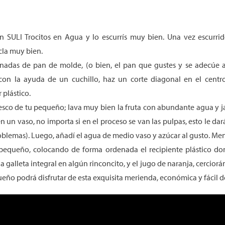
 SULI Trocitos en Agua y lo escurrís muy bien. Una vez escurrid
cla muy bien.
anadas de pan de molde, (o bien, el pan que gustes y se adecúe a
 con la ayuda de un cuchillo, haz un corte diagonal en el cen
plástico.
fresco de tu pequeño; lava muy bien la fruta con abundante agua y j
n un vaso, no importa si en el proceso se van las pulpas, esto le dar
oblemas). Luego, añadí el agua de medio vaso y azúcar al gusto. Me
 pequeño, colocando de forma ordenada el recipiente plástico do
a galleta integral en algún rinconcito, y el jugo de naranja, cercior
pequeño podrá disfrutar de esta exquisita merienda, económica y fácil d