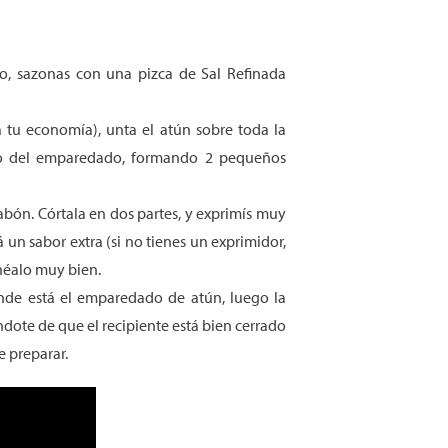
o, sazonas con una pizca de Sal Refinada
 tu economía), unta el atún sobre toda la
tro del emparedado, formando 2 pequeños
abón. Córtala en dos partes, y exprimís muy
á un sabor extra (si no tienes un exprimidor,
néalo muy bien.
nde está el emparedado de atún, luego la
ándote de que el recipiente está bien cerrado
e preparar.