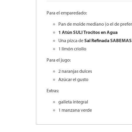
Para el emparedado:
Pan de molde mediano (o el de prefe
1 Atún SULI Trocitos en Agua
Una pizca de
Sal Refinada SABEMAS
1 limón criollo
Para el jugo:
2 naranjas dulces
Azúcar el gusto
Extras:
galleta integral
1 manzana verde