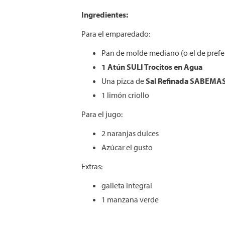
Ingredientes:
Para el emparedado:
Pan de molde mediano (o el de prefe
1 Atún SULI Trocitos en Agua
Una pizca de
Sal Refinada SABEMA
1 limón criollo
Para el jugo:
2 naranjas dulces
Azúcar el gusto
Extras:
galleta integral
1 manzana verde