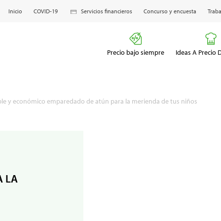
Inicio
COVID-19
Servicios financieros
Concurso y encuesta
Traba
Precio bajo siempre
Ideas A Precio
le y económico emparedado de atún para la merienda de tus niños
 LA