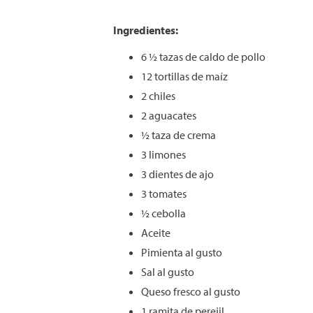
Ingredientes:
6 ½ tazas de caldo de pollo
12 tortillas de maíz
2 chiles
2 aguacates
½ taza de crema
3 limones
3 dientes de ajo
3 tomates
½ cebolla
Aceite
Pimienta al gusto
Sal al gusto
Queso fresco al gusto
1 ramita de perejil