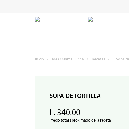
Inicio
/
Ideas Mamá Lucha
/
Recetas
/
Sopa de 
SOPA DE TORTILLA
L. 340.00
Precio total apróximado de la receta