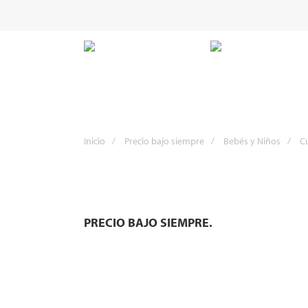
Inicio
/
Precio bajo siempre
/
Bebés y Niños
/
C
PRECIO BAJO SIEMPRE.