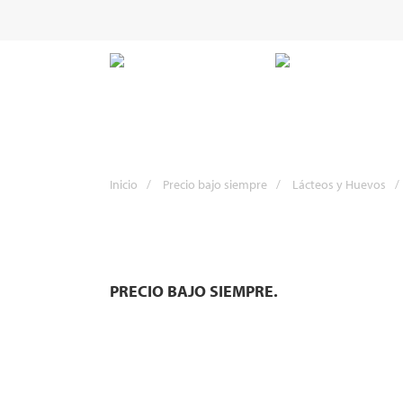
Inicio
/
Precio bajo siempre
/
Lácteos y Huevos
/
PRECIO BAJO SIEMPRE.