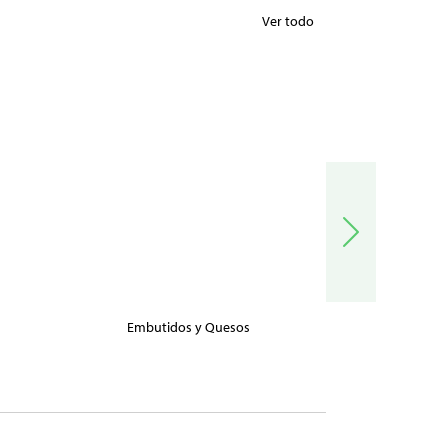
Ver todo
Embutidos y Quesos
Carnes, Pe