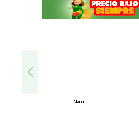
trónica
Alacena