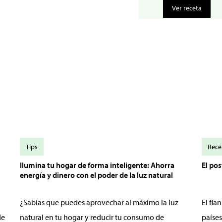
Ver receta
Tips
Rece
Ilumina tu hogar de forma inteligente: Ahorra
El po
energía y dinero con el poder de la luz natural
¿Sabías que puedes aprovechar al máximo la luz
El fl
de
natural en tu hogar y reducir tu consumo de
países