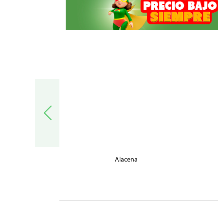
trónica
Alacena