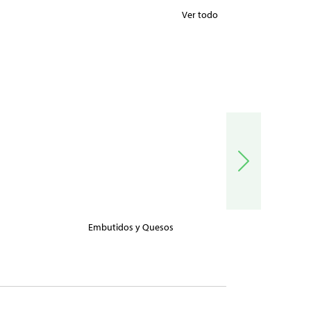
Ver todo
Embutidos y Quesos
Carnes, Pe