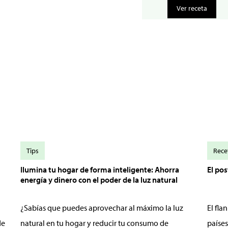
Ver receta
Tips
Rece
Ilumina tu hogar de forma inteligente: Ahorra
El po
energía y dinero con el poder de la luz natural
¿Sabías que puedes aprovechar al máximo la luz
El fl
de
natural en tu hogar y reducir tu consumo de
países