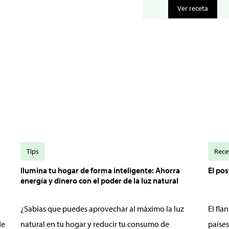
Ver receta
Tips
Rece
Ilumina tu hogar de forma inteligente: Ahorra
El po
energía y dinero con el poder de la luz natural
¿Sabías que puedes aprovechar al máximo la luz
El fl
de
natural en tu hogar y reducir tu consumo de
países