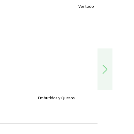
Ver todo
Embutidos y Quesos
Carnes, Pe