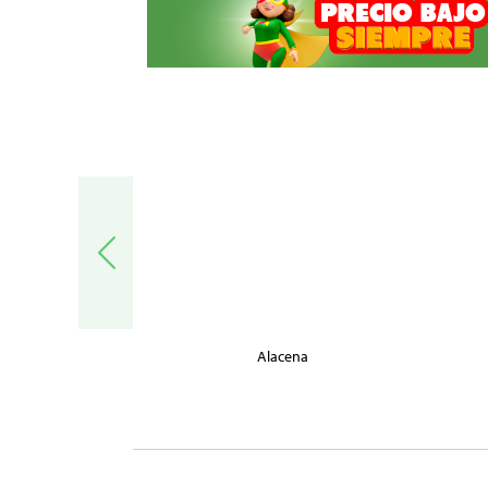
trónica
Alacena