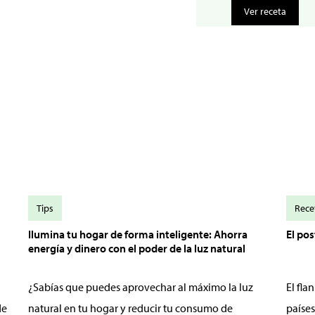
Ver receta
Tips
Rece
Ilumina tu hogar de forma inteligente: Ahorra
El po
energía y dinero con el poder de la luz natural
¿Sabías que puedes aprovechar al máximo la luz
El fl
de
natural en tu hogar y reducir tu consumo de
países