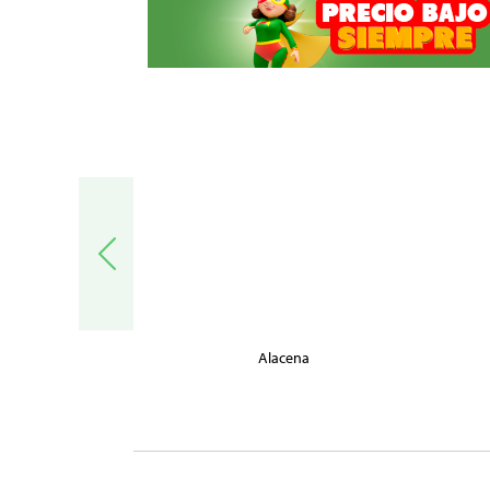
trónica
Alacena