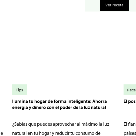
Ver receta
Tips
Rece
Ilumina tu hogar de forma inteligente: Ahorra
El po
energía y dinero con el poder de la luz natural
¿Sabías que puedes aprovechar al máximo la luz
El fl
de
natural en tu hogar y reducir tu consumo de
países