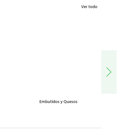
Ver todo
Embutidos y Quesos
Carnes, Pe