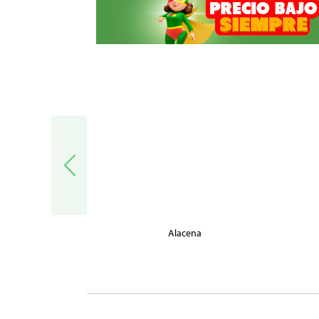
trónica
Alacena