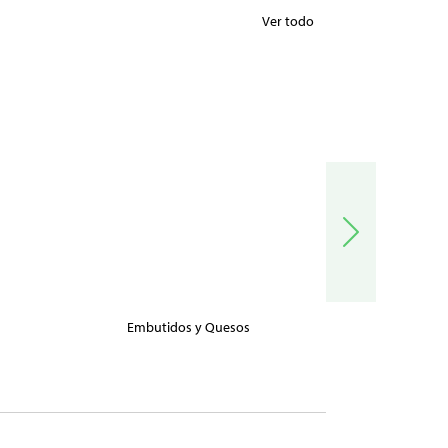
Ver todo
Embutidos y Quesos
Carnes, Pe