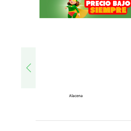
trónica
Alacena