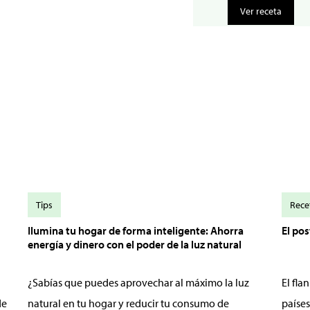
Ver receta
Tips
Rece
Ilumina tu hogar de forma inteligente: Ahorra
El po
energía y dinero con el poder de la luz natural
¿Sabías que puedes aprovechar al máximo la luz
El fl
de
natural en tu hogar y reducir tu consumo de
países