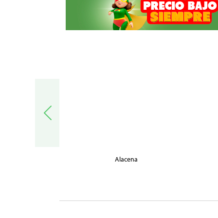
trónica
Alacena