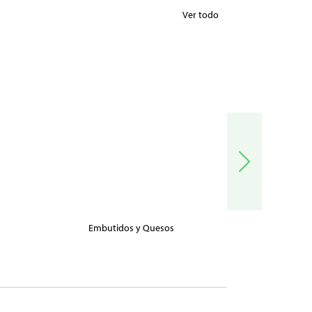
Ver todo
Embutidos y Quesos
Carnes, Pe