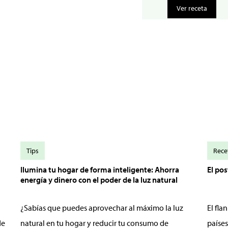
Ver receta
Tips
Rece
Ilumina tu hogar de forma inteligente: Ahorra
El po
energía y dinero con el poder de la luz natural
¿Sabías que puedes aprovechar al máximo la luz
El fl
de
natural en tu hogar y reducir tu consumo de
países