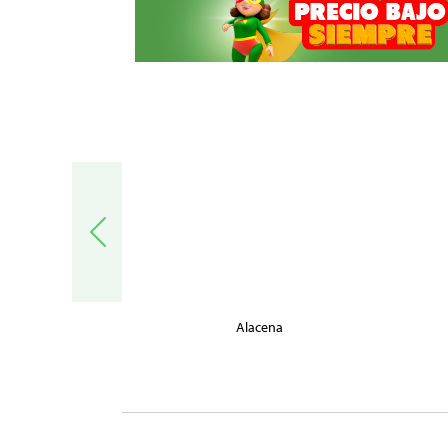
trónica
Alacena