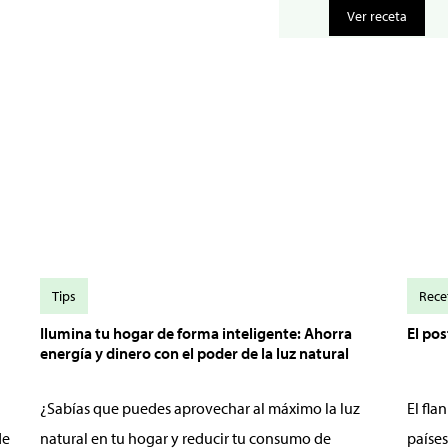
Ver receta
Tips
Rece
Ilumina tu hogar de forma inteligente: Ahorra
El po
energía y dinero con el poder de la luz natural
¿Sabías que puedes aprovechar al máximo la luz
El fl
de
natural en tu hogar y reducir tu consumo de
países