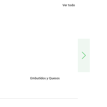
Ver todo
Embutidos y Quesos
Carnes, Pe