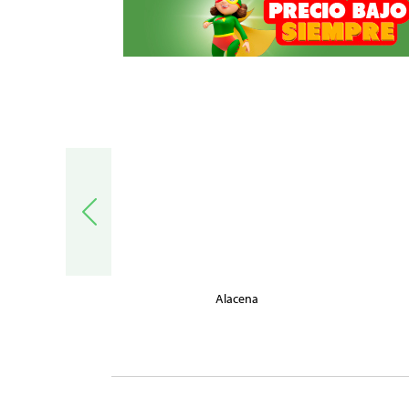
trónica
Alacena