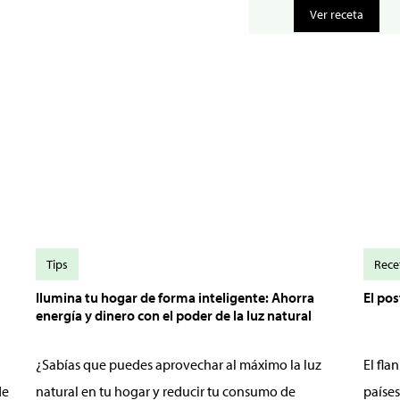
Ver receta
Tips
Rece
Ilumina tu hogar de forma inteligente: Ahorra
El po
energía y dinero con el poder de la luz natural
¿Sabías que puedes aprovechar al máximo la luz
El fl
de
natural en tu hogar y reducir tu consumo de
países