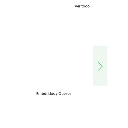
Ver todo
Embutidos y Quesos
Carnes, Pe