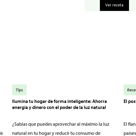
Ver receta
Tips
Rece
Ilumina tu hogar de forma inteligente: Ahorra
El po
energía y dinero con el poder de la luz natural
¿Sabías que puedes aprovechar al máximo la luz
El fl
de
natural en tu hogar y reducir tu consumo de
países