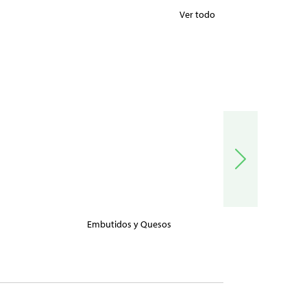
Ver todo
Embutidos y Quesos
Carnes, Pe