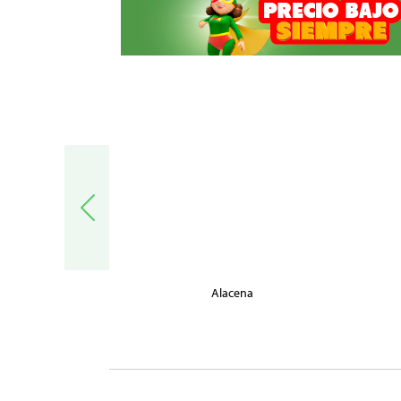
trónica
Alacena