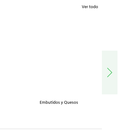
Ver todo
Embutidos y Quesos
Carnes, Pe