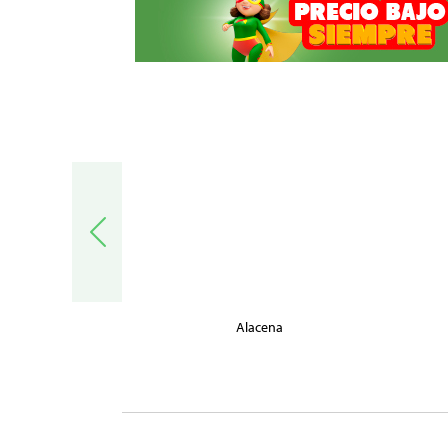
trónica
Alacena