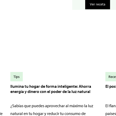
Ver receta
Tips
Rece
Ilumina tu hogar de forma inteligente: Ahorra
El po
energía y dinero con el poder de la luz natural
¿Sabías que puedes aprovechar al máximo la luz
El fl
de
natural en tu hogar y reducir tu consumo de
países