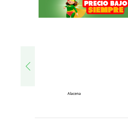
trónica
Alacena