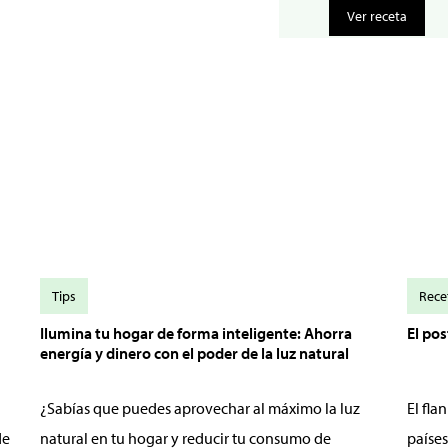
Ver receta
Tips
Rece
Ilumina tu hogar de forma inteligente: Ahorra
El po
energía y dinero con el poder de la luz natural
¿Sabías que puedes aprovechar al máximo la luz
El fl
de
natural en tu hogar y reducir tu consumo de
países