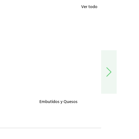
Ver todo
Embutidos y Quesos
Carnes, Pe