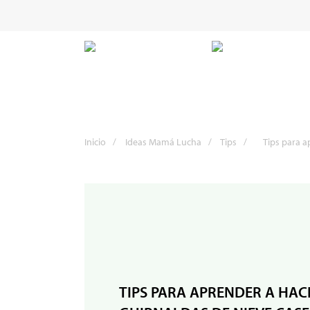
Inicio
/
Ideas Mamá Lucha
/
Tips
/
Tips para a
TIPS PARA APRENDER A HAC