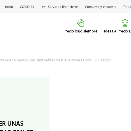
Inicio
COVID-19
Servicios financieros
Concurso y encuesta
Traba
Precio bajo siempre
Ideas A Precio
prender a hacer unas guirnaldas de nieve caseras con CD usados
ER UNAS