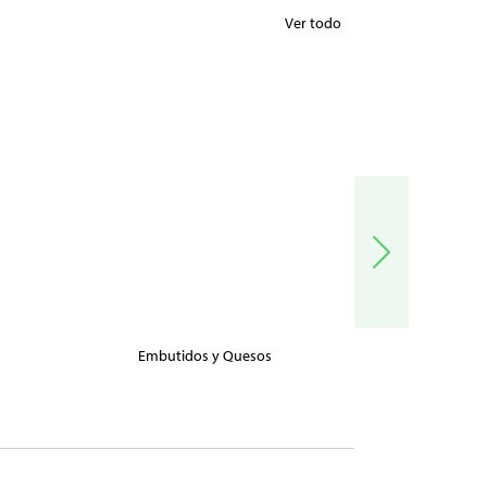
Ver todo
Embutidos y Quesos
Carnes, Pe