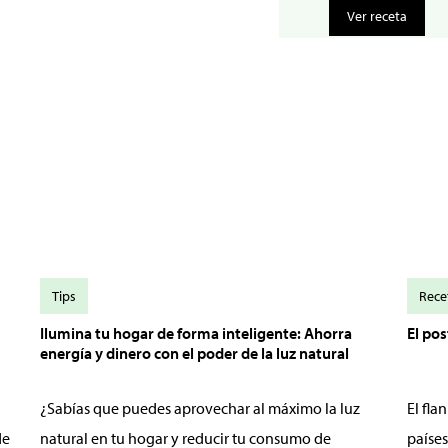
Ver receta
Tips
Rece
Ilumina tu hogar de forma inteligente: Ahorra
El po
energía y dinero con el poder de la luz natural
¿Sabías que puedes aprovechar al máximo la luz
El fl
de
natural en tu hogar y reducir tu consumo de
países