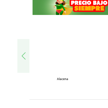
trónica
Alacena