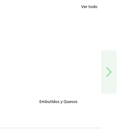
Ver todo
Embutidos y Quesos
Carnes, Pe