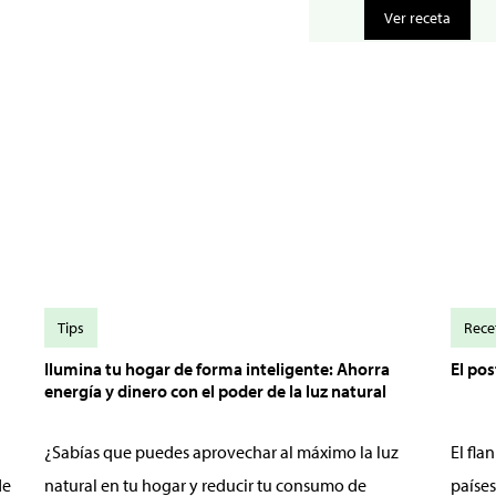
Ver receta
Tips
Rece
Ilumina tu hogar de forma inteligente: Ahorra
El po
energía y dinero con el poder de la luz natural
¿Sabías que puedes aprovechar al máximo la luz
El fl
de
natural en tu hogar y reducir tu consumo de
países