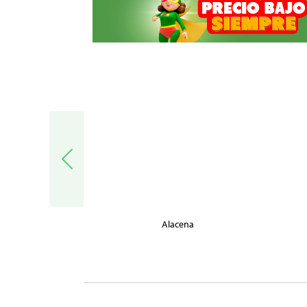
trónica
Alacena