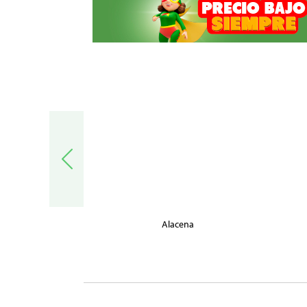
trónica
Alacena