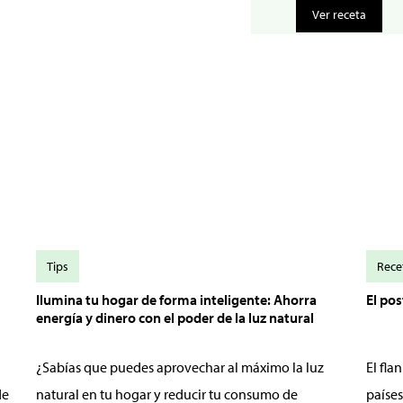
Ver receta
Tips
Rece
Ilumina tu hogar de forma inteligente: Ahorra
El po
energía y dinero con el poder de la luz natural
¿Sabías que puedes aprovechar al máximo la luz
El fl
de
natural en tu hogar y reducir tu consumo de
países