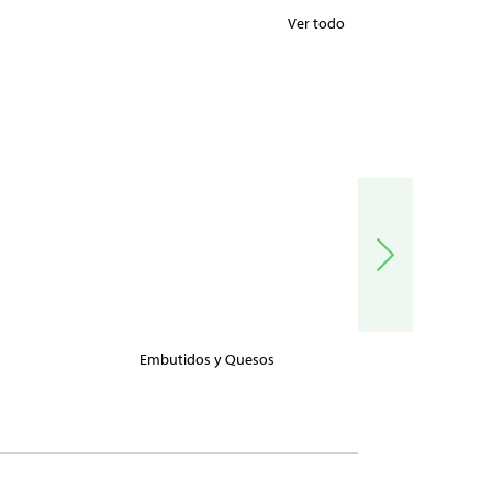
Ver todo
Embutidos y Quesos
Carnes, Pe