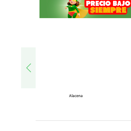
trónica
Alacena