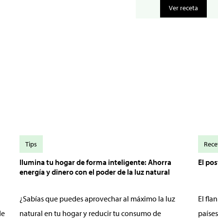
Ver receta
Tips
Rece
Ilumina tu hogar de forma inteligente: Ahorra
El po
energía y dinero con el poder de la luz natural
¿Sabías que puedes aprovechar al máximo la luz
El fl
de
natural en tu hogar y reducir tu consumo de
países