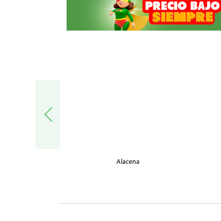
trónica
Alacena