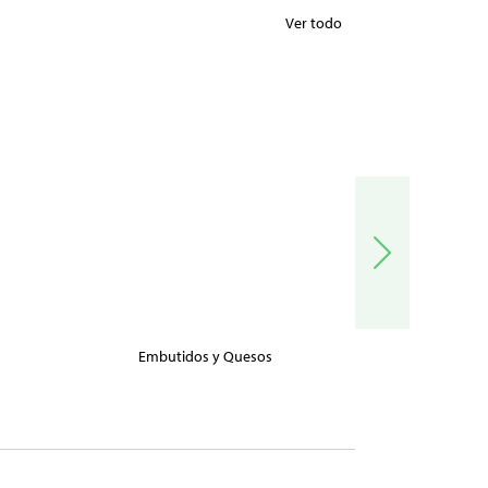
Ver todo
Embutidos y Quesos
Carnes, Pe