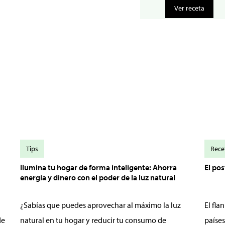
Ver receta
Tips
Rece
Ilumina tu hogar de forma inteligente: Ahorra
El po
energía y dinero con el poder de la luz natural
¿Sabías que puedes aprovechar al máximo la luz
El fl
de
natural en tu hogar y reducir tu consumo de
países