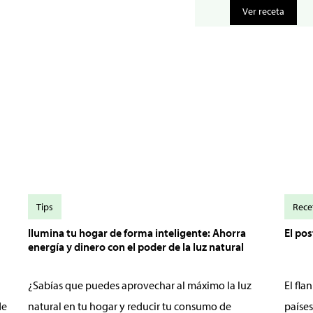
Ver receta
Tips
Rece
Ilumina tu hogar de forma inteligente: Ahorra
El po
energía y dinero con el poder de la luz natural
¿Sabías que puedes aprovechar al máximo la luz
El fl
de
natural en tu hogar y reducir tu consumo de
países