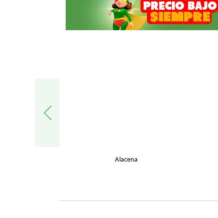
trónica
Alacena