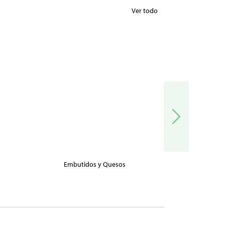
Ver todo
Embutidos y Quesos
Carnes, Pe